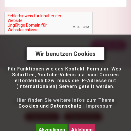
Absenden
Wir benutzen Cookies
Für Funktionen wie das Kontakt-Formular, Web-
Schriften, Youtube-Videos u.a. sind Cookies
erforderlich bzw. muss die IP-Adresse mit
(internationalen) Servern geteilt werden.
Hier finden Sie weitere Infos zum Thema
© 2025
stjg
| Stuttgarter Jugendhaus gGmbH
Cookies und Datenschutz
|
Impressum
Impressum
Datenschutz
Akzeptieren
Ablehnen